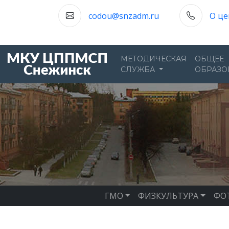
codou@snzadm.ru
О це
МЕТОДИЧЕСКАЯ
ОБЩЕЕ
СЛУЖБА
ОБРАЗО
ГМО
ФИЗКУЛЬТУРА
ФО