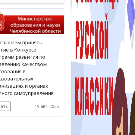
глашаем принять
стие в Конкурсе
грамм развития по
авлению качеством
азования в
азовательных
анизациях и органах
тного самоуправления
тать
19 авг. 2025