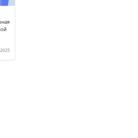
рная
кой
 2025