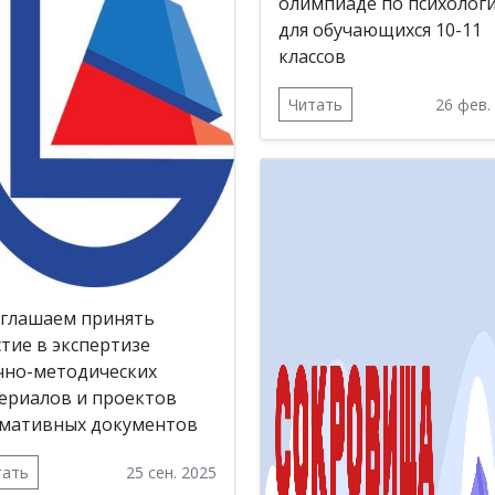
олимпиаде по психолог
для обучающихся 10-11
классов
Читать
26 фев.
глашаем принять
стие в экспертизе
чно-методических
ериалов и проектов
мативных документов
тать
25 сен. 2025