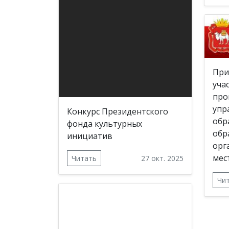
При
уча
про
упр
Конкурс Президентского
обр
фонда культурных
обр
инициатив
орг
мес
Читать
27 окт. 2025
Чи