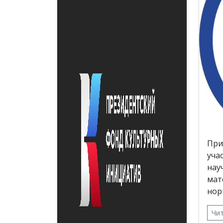
При
уча
нау
мат
нор
Чи