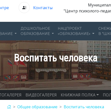
Муниципал
нтре
Контакты
"Центр психолого-педа
ДОШКОЛЬНОЕ
НАЦПРОЕКТ
СНЕЖ
ВАНИЕ
ОБРАЗОВАНИЕ
«ОБРАЗОВАНИЕ»
В "ШК
Воспитать человека
ТОГАЛЕРЕЯ
ВИДЕОГАЛЕРЕЯ
КНИЖНАЯ ПОЛКА
ПОЛ
Общее образование
Воспитать человека