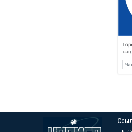
Гор
нац
Чи
Ссы
До