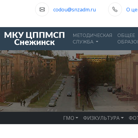
codou@snzadm.ru
О це
МЕТОДИЧЕСКАЯ
ОБЩЕЕ
СЛУЖБА
ОБРАЗО
ГМО
ФИЗКУЛЬТУРА
ФО