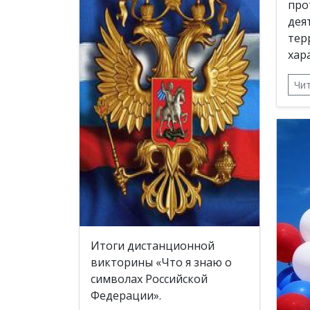
про
дея
тер
хар
Чи
Итоги дистанционной
викторины «Что я знаю о
символах Российской
Федерации».