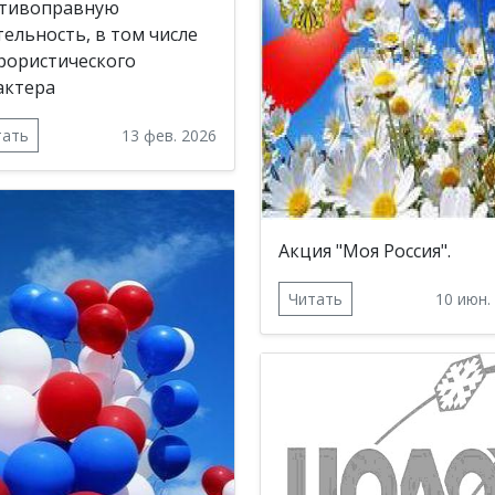
тивоправную
тельность, в том числе
рористического
актера
тать
13 фев. 2026
Акция "Моя Россия".
Читать
10 июн.