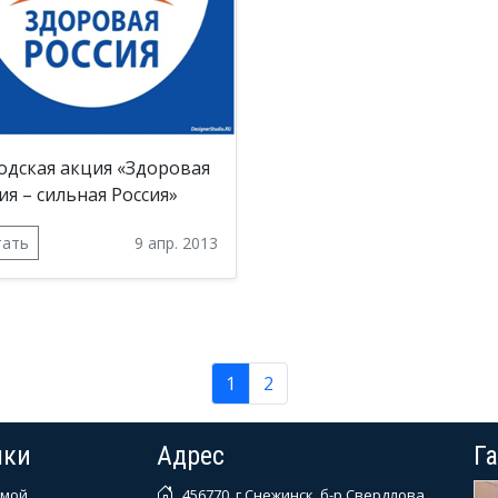
одская акция «Здоровая
ия – сильная Россия»
тать
9 апр. 2013
1
2
лки
Адрес
Г
мой
456770, г.Снежинск, б-р Свердлова,