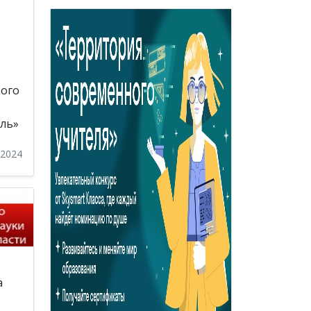
кого
ель»
 2024
а