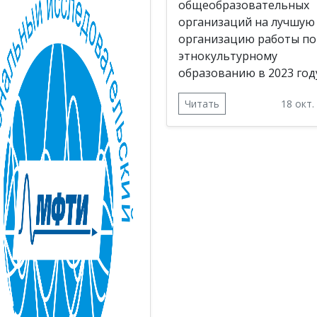
общеобразовательных
организаций на лучшую
организацию работы по
этнокультурному
образованию в 2023 год
Читать
18 окт.