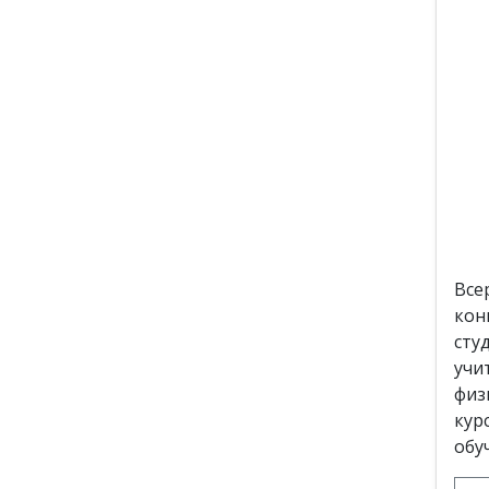
Все
кон
сту
учи
физ
кур
обу