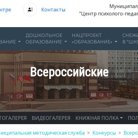
Муниципал
нтре
Контакты
"Центр психолого-педа
ДОШКОЛЬНОЕ
НАЦПРОЕКТ
СНЕЖ
ВАНИЕ
ОБРАЗОВАНИЕ
«ОБРАЗОВАНИЕ»
В "ШК
Всероссийские
ТОГАЛЕРЕЯ
ВИДЕОГАЛЕРЕЯ
КНИЖНАЯ ПОЛКА
ПОЛ
иципальная методическая служба
Конкурсы
Всеро