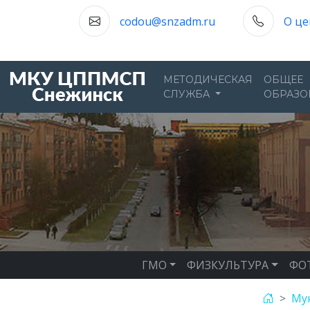
codou@snzadm.ru
О це
МЕТОДИЧЕСКАЯ
ОБЩЕЕ
СЛУЖБА
ОБРАЗО
ГМО
ФИЗКУЛЬТУРА
ФО
Мун