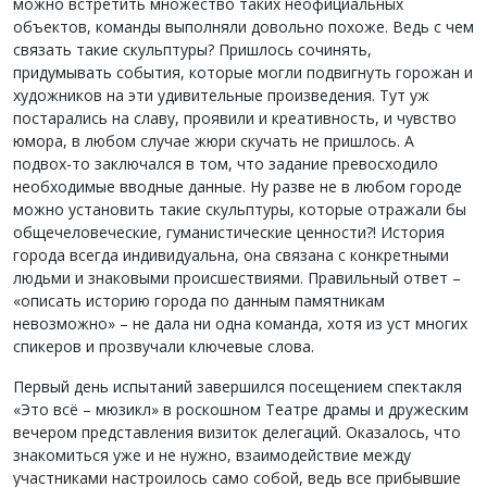
можно встретить множество таких неофициальных
объектов, команды выполняли довольно похоже. Ведь с чем
связать такие скульптуры? Пришлось сочинять,
придумывать события, которые могли подвигнуть горожан и
художников на эти удивительные произведения. Тут уж
постарались на славу, проявили и креативность, и чувство
юмора, в любом случае жюри скучать не пришлось. А
подвох-то заключался в том, что задание превосходило
необходимые вводные данные. Ну разве не в любом городе
можно установить такие скульптуры, которые отражали бы
общечеловеческие, гуманистические ценности?! История
города всегда индивидуальна, она связана с конкретными
людьми и знаковыми происшествиями. Правильный ответ –
«описать историю города по данным памятникам
невозможно» – не дала ни одна команда, хотя из уст многих
спикеров и прозвучали ключевые слова.
Первый день испытаний завершился посещением спектакля
«Это всё – мюзикл» в роскошном Театре драмы и дружеским
вечером представления визиток делегаций. Оказалось, что
знакомиться уже и не нужно, взаимодействие между
участниками настроилось само собой, ведь все прибывшие