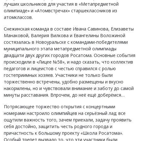
лучших школьников для участия в «Метапредметной
олимпиаде» и «Атомвстречах» старшеклассников из
атомклассов.
Снежинская команда в составе Ивана Савинова, Елизаветы
Манаковой, Валерия Вилкова и Евангелины Воложиной
состязалась в Новоуральске с командами-победителями
муниципального этапа метапредметной олимпиады
двадцати двух других городов Росатома. Основные события
происходили в «Лицее №58», и надо сказать, что коллектив
педагогов и лицеистов с честью справился с ролью
гостеприимных хозяев. Участники не только были
торжественно встречены, удобно размещены и вкусно
накормлены, но и чувствовали внимание и заботу до самой
минуты расставания. Впрочем, до неё ещё доберёмся…
Потрясающее торжество открытия с концертными
номерами настроило олимпийцев на серьёзный лад: все
ощутили важность того, зачем приехали, задачу проявить
себя достойно, защитить честь родного города и
причастность к большому проекту «Школа Росатома».
Особый трепет вызвало то, что эти участники были