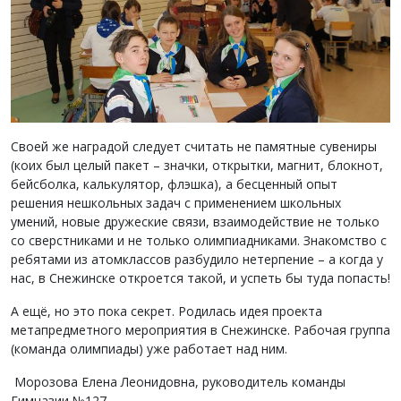
Своей же наградой следует считать не памятные сувениры
(коих был целый пакет – значки, открытки, магнит, блокнот,
бейсболка, калькулятор, флэшка), а бесценный опыт
решения нешкольных задач с применением школьных
умений, новые дружеские связи, взаимодействие не только
со сверстниками и не только олимпиадниками. Знакомство с
ребятами из атомклассов разбудило нетерпение – а когда у
нас, в Снежинске откроется такой, и успеть бы туда попасть!
А ещё, но это пока секрет. Родилась идея проекта
метапредметного мероприятия в Снежинске. Рабочая группа
(команда олимпиады) уже работает над ним.
Морозова Елена Леонидовна, руководитель команды
Гимназии №127.