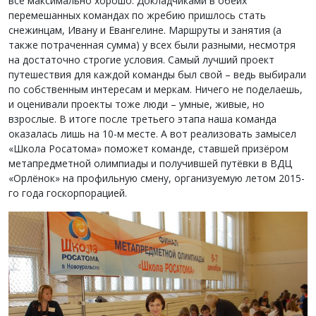
всё максимально хорошо. Докладчиками в обеих
перемешанных командах по жребию пришлось стать
снежинцам, Ивану и Евангелине. Маршруты и занятия (а
также потраченная сумма) у всех были разными, несмотря
на достаточно строгие условия. Самый лучший проект
путешествия для каждой команды был свой – ведь выбирали
по собственным интересам и меркам. Ничего не поделаешь,
и оценивали проекты тоже люди – умные, живые, но
взрослые. В итоге после третьего этапа наша команда
оказалась лишь на 10-м месте. А вот реализовать замысел
«Школа Росатома» поможет команде, ставшей призёром
метапредметной олимпиады и получившей путёвки в ВДЦ
«Орлёнок» на профильную смену, организуемую летом 2015-
го года госкорпорацией.