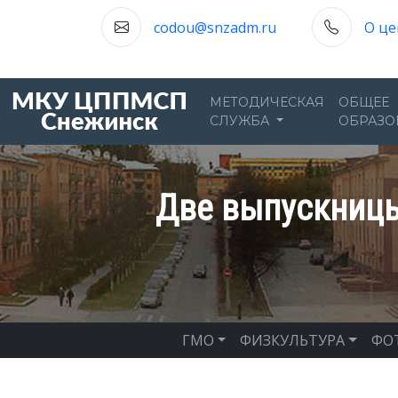
codou@snzadm.ru
О це
МЕТОДИЧЕСКАЯ
ОБЩЕЕ
СЛУЖБА
ОБРАЗО
Две выпускницы
ГМО
ФИЗКУЛЬТУРА
ФО