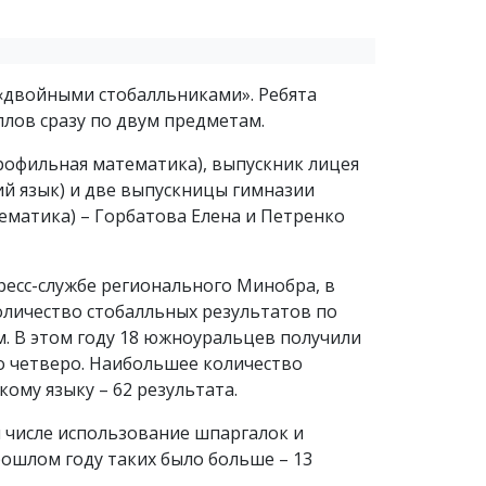
 «двойными стобалльниками». Ребята
ллов сразу по двум предметам.
рофильная математика), выпускник лицея
ий язык) и две выпускницы гимназии
матика) – Горбатова Елена и Петренко
ресс-службе регионального Минобра, в
оличество стобалльных результатов по
м. В этом году 18 южноуральцев получили
о четверо. Наибольшее количество
ому языку – 62 результата.
м числе использование шпаргалок и
рошлом году таких было больше – 13