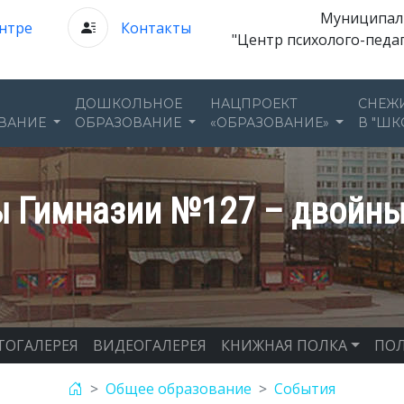
Муниципал
нтре
Контакты
"Центр психолого-педа
ДОШКОЛЬНОЕ
НАЦПРОЕКТ
СНЕЖ
ВАНИЕ
ОБРАЗОВАНИЕ
«ОБРАЗОВАНИЕ»
В "ШК
 Гимназии №127 – двойны
ТОГАЛЕРЕЯ
ВИДЕОГАЛЕРЕЯ
КНИЖНАЯ ПОЛКА
ПОЛ
Общее образование
События