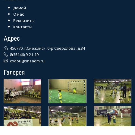
Домой
О нас
Реквизиты
Контакты
Адрес
456770, г.Снежинск, б-р Свердлова, д.34
8(35146) 9-21-19
codou@snzadm.ru
Галерея