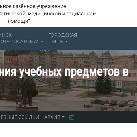
ьное казённое учреждение
гогической, медицинской и социальной
помощи"
ИНСК
ГОРОДСКАЯ
ОЛЕ РОСАТОМА"
ПМПК
ния учебных предметов в
ЕЗНЫЕ ССЫЛКИ
АРХИВ