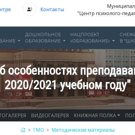
Муниципал
нтре
Контакты
"Центр психолого-педа
ДОШКОЛЬНОЕ
НАЦПРОЕКТ
СНЕЖ
ВАНИЕ
ОБРАЗОВАНИЕ
«ОБРАЗОВАНИЕ»
В "ШК
б особенностях преподава
2020/2021 учебном году"
ТОГАЛЕРЕЯ
ВИДЕОГАЛЕРЕЯ
КНИЖНАЯ ПОЛКА
ПОЛ
ГМО
Методические материалы