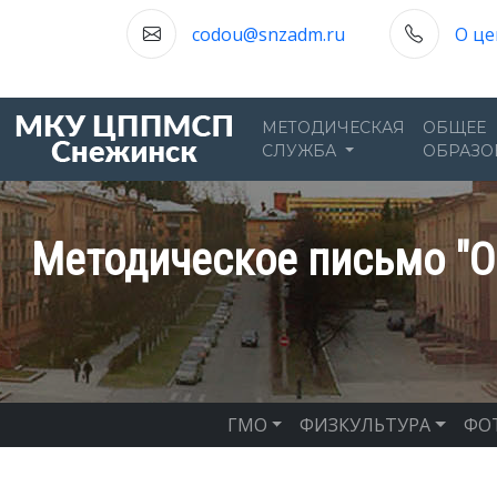
codou@snzadm.ru
О це
МЕТОДИЧЕСКАЯ
ОБЩЕЕ
СЛУЖБА
ОБРАЗО
Методическое письмо "О
ГМО
ФИЗКУЛЬТУРА
ФО