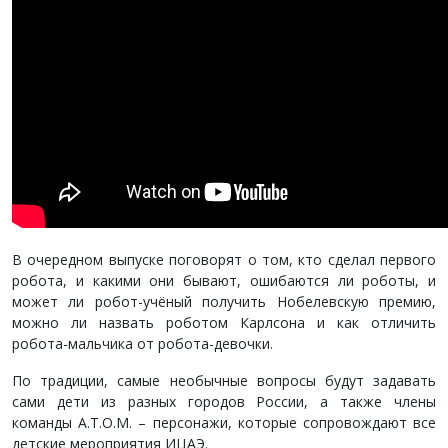
В очередном выпуске поговорят о том, кто сделал первого
робота, и какими они бывают, ошибаются ли роботы, и
может ли робот-учёный получить Нобелевскую премию,
можно ли назвать роботом Карлсона и как отличить
робота-мальчика от робота-девочки.
По традиции, самые необычные вопросы будут задавать
сами дети из разных городов России, а также члены
команды А.Т.О.М. – персонажи, которые сопровождают все
детские мероприятия ИЦАЭ.