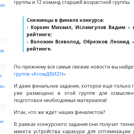
группы и 12 команд старшей возрастной группы.
ьмо
Снежинцы в финале конкурса:
- Коркин Михаил, Исламгулов Вадим – 
рейтинге;
- Воложин Всеволод, Обрезков Леонид –
рейтинге.
ов
По-прежнему все самые свежие новости вы найде
группе «АтомДВИZH»
.
И
И даже финальное задание, которое ещё только
А»
уже размещено в этой группе для осмыслени
подготовки необходимых материалов!
Итак, что же ждёт наших финалистов?
ых
В рамках конкурсного задания они получат техни
макета устройства каракури для оптимизации 