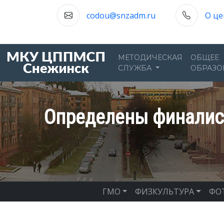
codou@snzadm.ru
О це
МЕТОДИЧЕСКАЯ
ОБЩЕЕ
СЛУЖБА
ОБРАЗО
Определены финалис
ГМО
ФИЗКУЛЬТУРА
ФО