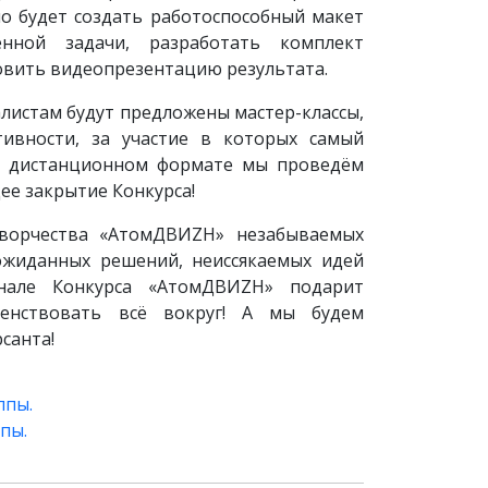
о будет создать работоспособный макет
енной задачи, разработать комплект
овить видеопрезентацию результата.
листам будут предложены мастер-классы,
ивности, за участие в которых самый
в дистанционном формате мы проведём
ее закрытие Конкурса!
творчества «АтомДВИZН» незабываемых
ожиданных решений, неиссякаемых идей
нале Конкурса «АтомДВИZH» подарит
енствовать всё вокруг! А мы будем
санта!
ппы.
пы.