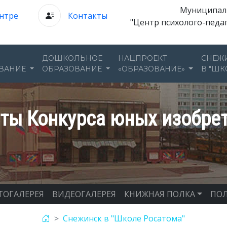
Муниципал
нтре
Контакты
"Центр психолого-педа
ДОШКОЛЬНОЕ
НАЦПРОЕКТ
СНЕЖ
ВАНИЕ
ОБРАЗОВАНИЕ
«ОБРАЗОВАНИЕ»
В "ШК
ты Конкурса юных изобре
ТОГАЛЕРЕЯ
ВИДЕОГАЛЕРЕЯ
КНИЖНАЯ ПОЛКА
ПОЛ
Снежинск в "Школе Росатома"