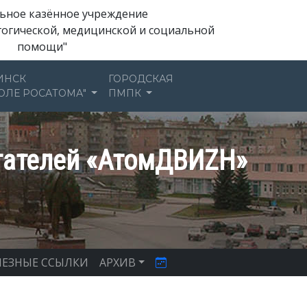
ьное казённое учреждение
гогической, медицинской и социальной
помощи"
ИНСК
ГОРОДСКАЯ
ОЛЕ РОСАТОМА"
ПМПК
тателей «АтомДВИZH»
ЕЗНЫЕ ССЫЛКИ
АРХИВ