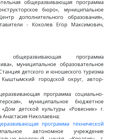
ательная общеразвивающая программа
онструкторское бюро», муниципальное
Центр дополнительного образования»,
тавители - Коколев Егор Максимович,
ная общеразвивающая программа
тива», муниципальное образовательное
Станция детского и юношеского туризма
, Кыштымский городской округ, автор-
щеразвивающая программа социально-
терская», муниципальное бюджетное
 «Дом детской культуры «Ровесник» г.
а Анастасия Николаевна;
щеразвивающая программа технической
пальное автономное учреждение
тельно-досуговый центр «Креатив» г.