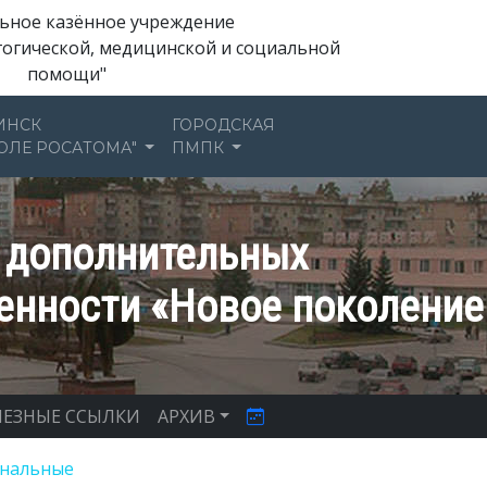
ьное казённое учреждение
гогической, медицинской и социальной
помощи"
ИНСК
ГОРОДСКАЯ
ОЛЕ РОСАТОМА"
ПМПК
а дополнительных
енности «Новое поколение
ЕЗНЫЕ ССЫЛКИ
АРХИВ
ональные