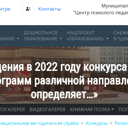
Муниципал
нтре
Контакты
"Центр психолого-педа
ДОШКОЛЬНОЕ
НАЦПРОЕКТ
СНЕЖ
ВАНИЕ
ОБРАЗОВАНИЕ
«ОБРАЗОВАНИЕ»
В "ШК
дения в 2022 году конкурс
грамм различной направл
определяет…»
ТОГАЛЕРЕЯ
ВИДЕОГАЛЕРЕЯ
КНИЖНАЯ ПОЛКА
ПОЛ
ниципальная методическая служба
Конкурсы
Реги