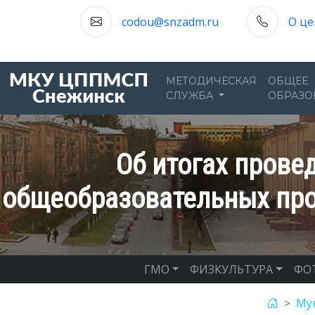
codou@snzadm.ru
О це
МЕТОДИЧЕСКАЯ
ОБЩЕЕ
СЛУЖБА
ОБРАЗО
Об итогах прове
общеобразовательных про
ГМО
ФИЗКУЛЬТУРА
ФО
Му