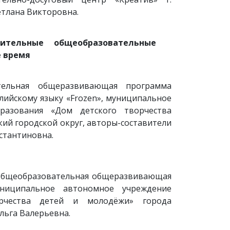
етлана Викторовна.
нительные общеобразовательные
е время
тельная общеразвивающая программа
лийскому языку «Frozen», муниципальное
разования «Дом детского творчества
кий городской округ, авторы-составители
стантиновна.
 общеобразовательная общеразвивающая
униципальное автономное учреждение
орчества детей и молодёжи» города
льга Валерьевна.