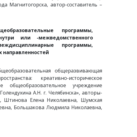
ода Магнитогорска, автор-составитель –
еобразовательные программы,
нутри или -межведомственного
ждисциплинарные программы,
х направленностей
бщеобразовательная общеразвивающая
ранства: креативно-историческое
ое общеобразовательное учреждение
олендухина А.Н. г. Челябинска», авторы-
, Штинова Елена Николаевна, Шумская
евна, Большакова Людмила Николаевна,