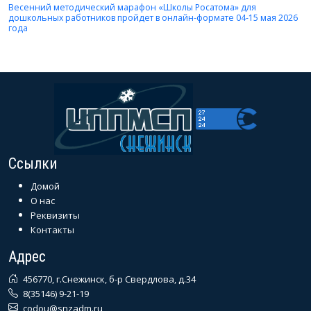
Весенний методический марафон «Школы Росатома» для
дошкольных работников пройдет в онлайн-формате 04-15 мая 2026
года
Ссылки
Домой
О нас
Реквизиты
Контакты
Адрес
456770, г.Снежинск, б-р Свердлова, д.34
8(35146) 9-21-19
codou@snzadm.ru