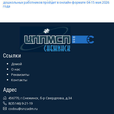
дошкольных работников пройдет в онлайн-формате 04-15 мая 2026
года
Ссылки
Домой
О нас
Реквизиты
Контакты
Адрес
456770, г.Снежинск, б-р Свердлова, д.34
8(35146) 9-21-19
codou@snzadm.ru