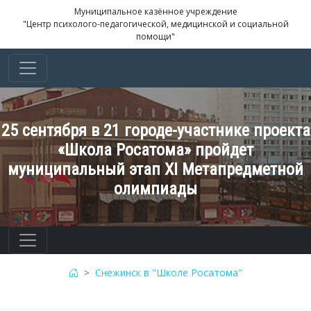
Муниципальное казённое учреждение
"Центр психолого-педагогической, медицинской и социальной
помощи"
25 сентября в 21 городе-участнике проекта
«Школа Росатома» пройдет
муниципальный этап XI Метапредметной
олимпиады
Снежинск в "Школе Росатома"