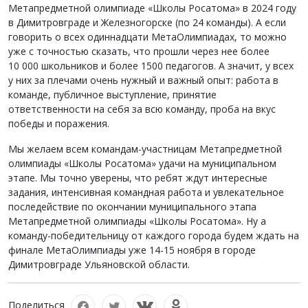
Метапредметной олимпиаде «Школы Росатома» в 2024 году
в Димитровграде и Железногорске (по 24 команды). А если
говорить о всех одиннадцати МетаОлимпиадах, то можно
уже с точностью сказать, что прошли через нее более
10 000 школьников и более 1500 педагогов. А значит, у всех
у них за плечами очень нужный и важный опыт: работа в
команде, публичное выступление, принятие
ответственности на себя за всю команду, проба на вкус
победы и поражения.
Мы желаем всем командам-участницам Метапредметной
олимпиады «Школы Росатома» удачи на муниципальном
этапе. Мы точно уверены, что ребят ждут интересные
задания, интенсивная командная работа и увлекательное
последействие по окончании муниципального этапа
Метапредметной олимпиады «Школы Росатома». Ну а
команду-победительницу от каждого города будем ждать на
финале МетаОлимпиады уже 14-15 ноября в городе
Димитровграде Ульяновской области.
Поделиться