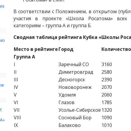
из
В соответствии с Положением, в открытом (пуб
участия в проекте «Школа Росатома» всех 
категориям – группа А и группа Б.
Сводная таблица рейтинга Кубка «Школы Росат
ьмо
Место в рейтинге
Город
Количество
Группа А
I
Заречный CО
3160
II
Димитровград
2580
III
Десногорск
2390
ов
IV
Нововоронеж
2070
V
Удомля
2060
VI
Глазов
1785
VII
Усолье-Сибирское
1320
И
VIII
Сосновый Бор
1090
А»
IX
Балаково
1010