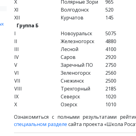
X
Полярные Зори
965
XI
Волгодонск
520
XII
Курчатов
145
ых
Группа Б
I
Новоуральск
5075
II
Железногорск
4880
III
Лесной
4100
IV
Саров
2920
V
Заречный ПО
2750
VI
Зеленогорск
2560
VII
Снежинск
2500
VIII
Трехгорный
2185
IX
Северск
1020
X
Озерск
1010
Ознакомиться с полными результатами рейт
специальном разделе
сайта проекта «Школа Роса