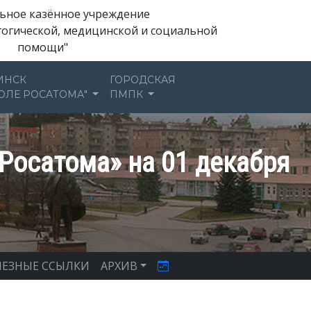
ьное казённое учреждение
гогической, медицинской и социальной
помощи"
ИНСК
ГОРОДСКАЯ
ОЛЕ РОСАТОМА"
ПМПК
Росатома» на 01 декабря
ЕЗНЫЕ ССЫЛКИ
АРХИВ