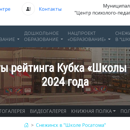
Муниципал
нтре
Контакты
"Центр психолого-педа
ДОШКОЛЬНОЕ
НАЦПРОЕКТ
СНЕЖ
ВАНИЕ
ОБРАЗОВАНИЕ
«ОБРАЗОВАНИЕ»
В "ШК
ы рейтинга Кубка «Школы 
2024 года
ТОГАЛЕРЕЯ
ВИДЕОГАЛЕРЕЯ
КНИЖНАЯ ПОЛКА
ПОЛ
Снежинск в "Школе Росатома"