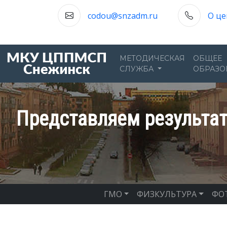
codou@snzadm.ru
О це
МЕТОДИЧЕСКАЯ
ОБЩЕЕ
СЛУЖБА
ОБРАЗО
Представляем результат
ГМО
ФИЗКУЛЬТУРА
ФО