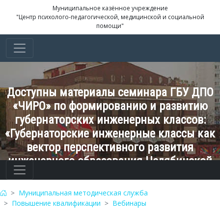
Муниципальное казённое учреждение
"Центр психолого-педагогической, медицинской и социальной
помощи"
Доступны материалы семинара ГБУ ДПО
«ЧИРО» по формированию и развитию
губернаторских инженерных классов:
«Губернаторские инженерные классы как
вектор перспективного развития
инженерного образования Челябинской
области»
Муниципальная методическая служба
Повышение квалификации
Вебинары