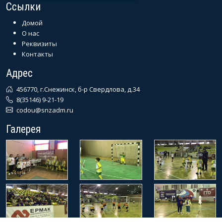
Ссылки
Домой
О нас
Реквизиты
Контакты
Адрес
456770, г.Снежинск, б-р Свердлова, д.34
8(35146) 9-21-19
codou@snzadm.ru
Галерея