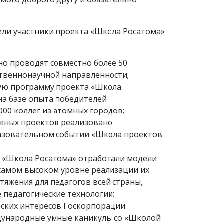
ели участники проекта «Школа Росатома»
но проводят совместно более 50
твеннонаучной направленности;
ную программу проекта «Школа
на базе опыта победителей
000 коллег из атомных городов;
ужных проектов реализовано
азовательном событии «Школа проектов
и «Школа Росатома» отработали модели
самом высоком уровне реализации их
тяжения для педагогов всей страны,
 педагогические технологии;
ческих интересов Госкорпорации
дународные умные каникулы со «Школой