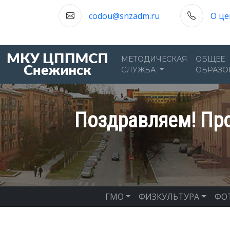
codou@snzadm.ru
О це
МЕТОДИЧЕСКАЯ
ОБЩЕЕ
СЛУЖБА
ОБРАЗО
Поздравляем! Про
ГМО
ФИЗКУЛЬТУРА
ФО