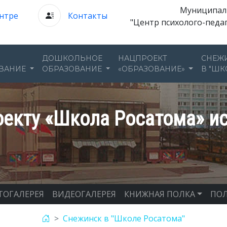
Муниципал
нтре
Контакты
"Центр психолого-педа
ДОШКОЛЬНОЕ
НАЦПРОЕКТ
СНЕЖ
ВАНИЕ
ОБРАЗОВАНИЕ
«ОБРАЗОВАНИЕ»
В "ШК
екту «Школа Росатома» ис
ТОГАЛЕРЕЯ
ВИДЕОГАЛЕРЕЯ
КНИЖНАЯ ПОЛКА
ПОЛ
Снежинск в "Школе Росатома"