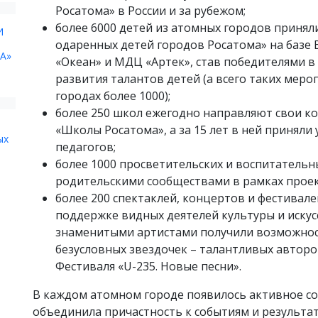
Росатома» в России и за рубежом;
более 6000 детей из атомных городов приняли
И
одаренных детей городов Росатома» на базе 
А»
«Океан» и МДЦ «Артек», став победителями в
развития талантов детей (а всего таких меро
городах более 1000);
более 250 школ ежегодно направляют свои 
«Школы Росатома», а за 15 лет в ней приняли 
ых
педагогов;
более 1000 просветительских и воспитатель
родительскими сообществами в рамках проек
более 200 спектаклей, концертов и фестивал
поддержке видных деятелей культуры и искусс
знаменитыми артистами получили возможнос
безусловных звездочек – талантливых авторов
Фестиваля «U-235. Новые песни».
В каждом атомном городе появилось активное со
объединила причастность к событиям и результа