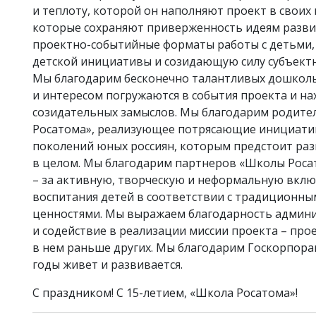
и теплоту, которой он наполняют проект в своих
которые сохраняют приверженность идеям разви
проектно-событийные форматы работы с детьми, 
детской инициативы и созидающую силу субъектн
Мы благодарим бесконечно талантливых дошколь
и интересом погружаются в события проекта и нах
созидательных замыслов. Мы благодарим родите
Росатома», реализующее потрясающие инициати
поколений юных россиян, которым предстоит раз
в целом. Мы благодарим партнеров «Школы Росато
– за активную, творческую и неформальную вкл
воспитания детей в соответствии с традиционн
ценностями. Мы выражаем благодарность админи
и содействие в реализации миссии проекта – про
в нем раньше других. Мы благодарим Госкорпорац
годы живет и развивается.
С праздником! С 15-летием, «Школа Росатома»!