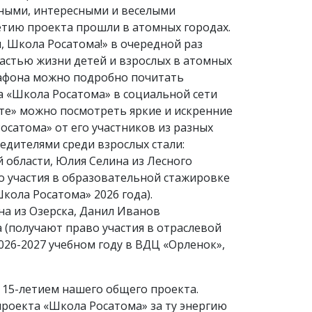
чными, интересными и веселыми
етию проекта прошли в атомных городах.
 Школа Росатома!» в очередной раз
частью жизни детей и взрослых в атомных
арафона можно подробно почитать
та «Школа Росатома» в социальной сети
кте» можно посмотреть яркие и искренние
сатома» от его участников из разных
бедителями среди взрослых стали:
 области, Юлия Селина из Лесного
о участия в образовательной стажировке
кола Росатома» 2026 года).
на из Озерска, Данил Иванов
а (получают право участия в отраслевой
026-2027 учебном году в ВДЦ «Орленок»,
15-летием нашего общего проекта.
оекта «Школа Росатома» за ту энергию