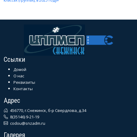
классах (группах), в 2025 году»
Ссылки
Домой
О нас
Реквизиты
Контакты
Адрес
456770, г.Снежинск, б-р Свердлова, д.34
8(35146) 9-21-19
codou@snzadm.ru
Галерея