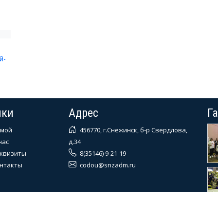
й-
лки
Адрес
Г
мой
456770, г.Снежинск, б-р Свердлова,
нас
д.34
квизиты
8(35146) 9-21-19
нтакты
codou@snzadm.ru
© 2004 - 2026 МКУ "ЦППМСП"