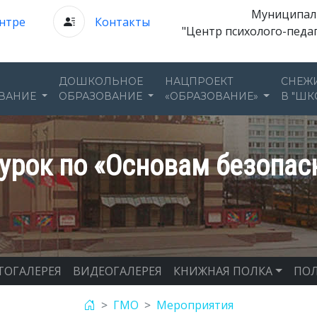
Муниципал
нтре
Контакты
"Центр психолого-педа
ДОШКОЛЬНОЕ
НАЦПРОЕКТ
СНЕЖ
ВАНИЕ
ОБРАЗОВАНИЕ
«ОБРАЗОВАНИЕ»
В "ШК
урок по «Основам безопас
ТОГАЛЕРЕЯ
ВИДЕОГАЛЕРЕЯ
КНИЖНАЯ ПОЛКА
ПОЛ
ГМО
Мероприятия