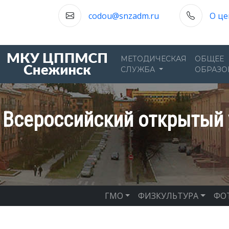
codou@snzadm.ru
О це
МЕТОДИЧЕСКАЯ
ОБЩЕЕ
СЛУЖБА
ОБРАЗО
Всероссийский открытый 
ГМО
ФИЗКУЛЬТУРА
ФО