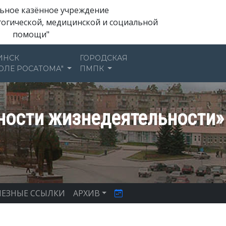
ьное казённое учреждение
гогической, медицинской и социальной
помощи"
ИНСК
ГОРОДСКАЯ
ОЛЕ РОСАТОМА"
ПМПК
ности жизнедеятельности»
ЕЗНЫЕ ССЫЛКИ
АРХИВ