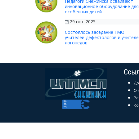
Педагоги Снежинска осваивают
инновационное оборудование для
особенных детей
29 окт. 2025
Состоялось заседание ГМО
учителей-дефектологов и учителе
логопедов
Ссы
До
О 
Ре
Ко