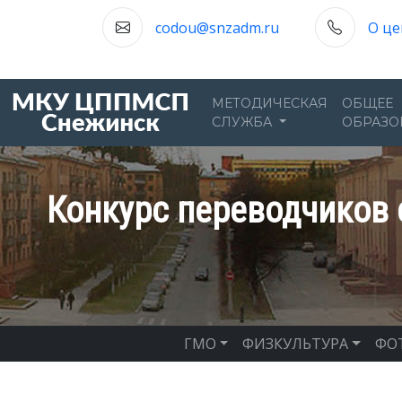
codou@snzadm.ru
О це
МЕТОДИЧЕСКАЯ
ОБЩЕЕ
СЛУЖБА
ОБРАЗО
Конкурс переводчиков с
ГМО
ФИЗКУЛЬТУРА
ФО