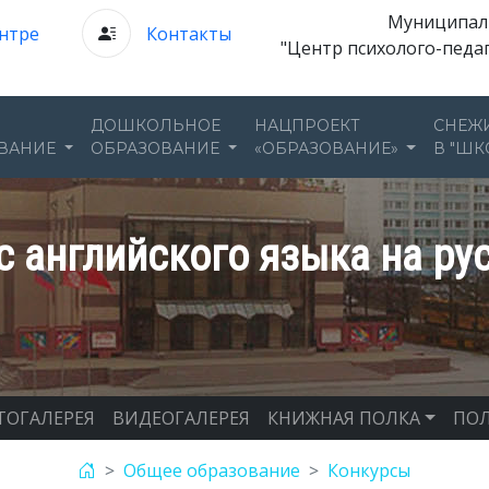
Муниципал
нтре
Контакты
"Центр психолого-педа
ДОШКОЛЬНОЕ
НАЦПРОЕКТ
СНЕЖ
ВАНИЕ
ОБРАЗОВАНИЕ
«ОБРАЗОВАНИЕ»
В "ШК
 английского языка на рус
ТОГАЛЕРЕЯ
ВИДЕОГАЛЕРЕЯ
КНИЖНАЯ ПОЛКА
ПОЛ
Общее образование
Конкурсы