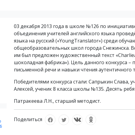
03 декабря 2013 года в школе №126 по инициатив
объединения учителей английского языка провед
языка на русский («YoungTranslator») среди обуча
общеобразовательных школ города Снежинска. Все
им был предложен художественный текст «Charliea
шоколадная фабрика»). Цель данного конкурса –
письменной речи и навыки чтения аутентичного т
Победителями конкурса стали: Сапрыкин Слава, у
Алексей, ученик 8 класса школы №135. Десять ребя
Патракеева Л.Н., старший методист.
Поделиться
о
6