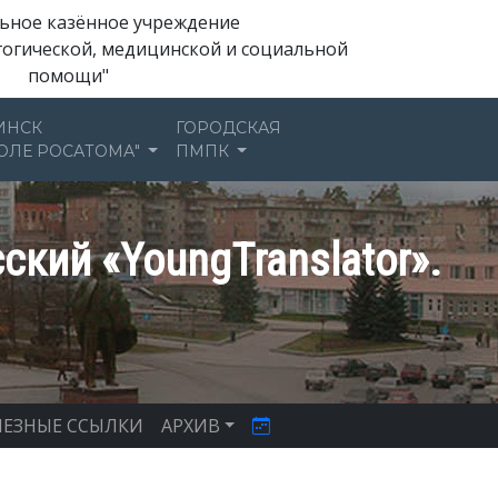
ьное казённое учреждение
гогической, медицинской и социальной
помощи"
ИНСК
ГОРОДСКАЯ
ОЛЕ РОСАТОМА"
ПМПК
ский «YoungTranslator».
ЕЗНЫЕ ССЫЛКИ
АРХИВ