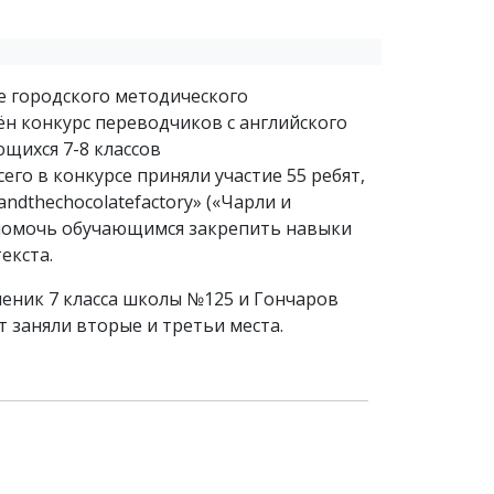
е городского методического
ён конкурс переводчиков с английского
ющихся 7-8 классов
го в конкурсе приняли участие 55 ребят,
ndthechocolatefactory» («Чарли и
 помочь обучающимся закрепить навыки
екста.
ченик 7 класса школы №125 и Гончаров
т заняли вторые и третьи места.