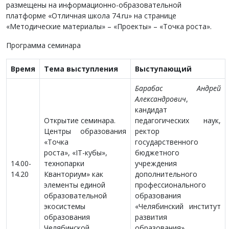
размещены на информационно-образовательной
платформе «Отличная школа 74.ru» на странице
«Методические материалы» – «Проекты» – «Точка роста».
Программа семинара
Время
Тема выступления
Выступающий
Барабас Андрей
Александрович
,
кандидат
Открытие семинара.
педагогических наук,
Центры образования
ректор
«Точка
государственного
роста», «IT-кубы»,
бюджетного
14.00-
технопарки
учреждения
14.20
Кванториум» как
дополнительного
элементы единой
профессионального
образовательной
образования
экосистемы
«Челябинский институт
образования
развития
Челябинской
образования»,