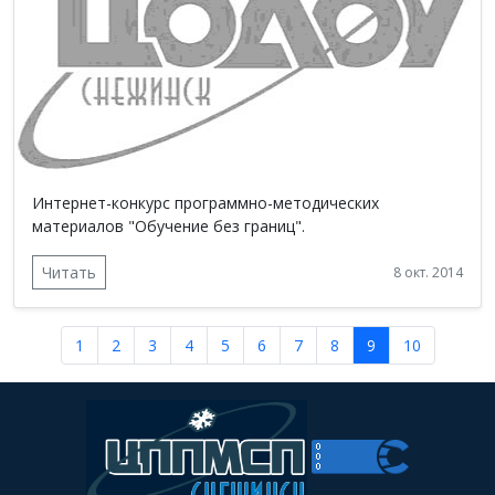
Интернет-конкурс программно-методических
материалов "Обучение без границ".
Читать
8 окт. 2014
1
2
3
4
5
6
7
8
9
10