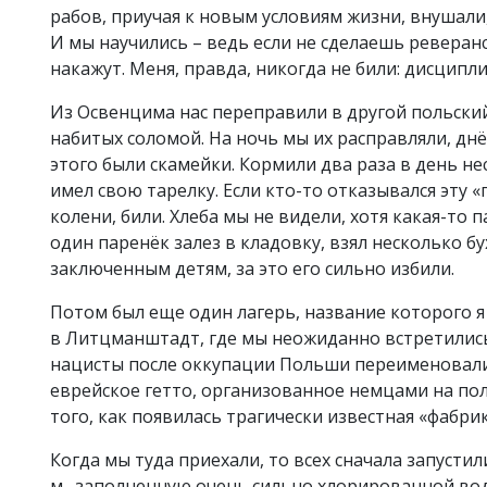
рабов, приучая к новым условиям жизни, внушали
И мы научились – ведь если не сделаешь реверан
накажут. Меня, правда, никогда не били: дисципл
Из Освенцима нас переправили в другой польский 
набитых соломой. На ночь мы их расправляли, днё
этого были скамейки. Кормили два раза в день н
имел свою тарелку. Если кто-то отказывался эту «
колени, били. Хлеба мы не видели, хотя какая-то п
один паренёк залез в кладовку, взял несколько б
заключенным детям, за это его сильно избили.
Потом был еще один лагерь, название которого я
в Литцманштадт, где мы неожиданно встретились
нацисты после оккупации Польши переименовали
еврейское гетто, организованное немцами на по
того, как появилась трагически известная «фабри
Когда мы туда приехали, то всех сначала запустил
м., заполненную очень сильно хлорированной водо