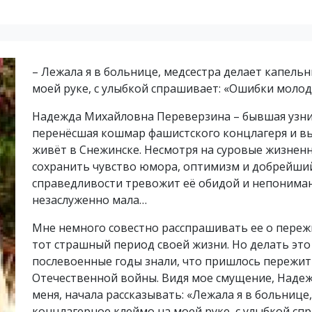
– Лежала я в больнице, медсестра делает капель
моей руке, с улыбкой спрашивает: «Ошибки молод
Надежда Михайловна Переверзина – бывшая узни
перенёсшая кошмар фашистского концлагеря и в
живёт в Снежинске. Несмотря на суровые жизненны
сохранить чувство юмора, оптимизм и добрейший
справедливости тревожит её обидой и непонимани
незаслуженно мала…
Мне немного совестно расспрашивать ее о пережи
тот страшный период своей жизни. Но делать это
послевоенные годы знали, что пришлось пережи
Отечественной войны. Видя мое смущение, Наде
меня, начала рассказывать: «Лежала я в больнице
концлагерное клеймо на моей руке, с улыбкой сп