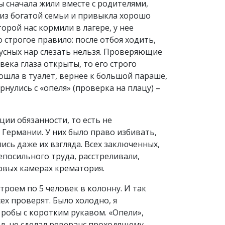
ы сначала жили вместе с родителями,
 из богатой семьи и привыкла хорошо
орой нас кормили в лагере, у нее
 строгое правило: после отбоя ходить,
усных нар слезать нельзя. Проверяющие
века глаза открыты, то его строго
ошла в туалет, вернее к большой параше,
рнулись с «опеля» (проверка на плацу) –
ии обязанности, то есть не
 Германии. У них было право избивать,
ись даже их взгляда. Всех заключенных,
епосильного труда, расстреливали,
зовых камерах крематория.
троем по 5 человек в колонну. И так
ех проверят. Было холодно, я
 робы с коротким рукавом. «Опели»,
ёл, не сделал реверанс проходящему