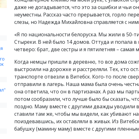
даже не догадывается, что это за ошибки и чьи о
неуместны. Рассказ часто прерывается, горло пер
слезы, но Надежда Михайловна справляется с ним
«Я по национальности белоруска. Мы жили в 50-ти
Стыреки. В ней было 14 домов. Оттуда и попала в
ся
четверо: брат, две сестры и я пятилетняя – самая 
го
Когда немцы пришли в деревню, то все дома сожг
ок
выстроили на дорожке и расстреляли. Тех, кто ост
транспорте отвезли в Витебск. Кого-то после све
отправили в лагерь. Наша мама была очень честная
ал"
она ответила, что он в партизанах. А раз мы парт
потом сообразили, что лучше было бы сказать, чт
поздно. Маму вместе с другими дважды уводили в 
ставили там же, чтобы мы видели, как убивают н
поиздевавшись, их оставляли в живых. Из Витебс
бабушку (мамину маму) вместе с другими пленны