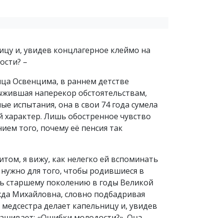
ницу и, увидев концлагерное клеймо на
ости? –
ца Освенцима, в раннем детстве
ыжившая наперекор обстоятельствам,
е испытания, она в свои 74 года сумела
 характер. Лишь обостренное чувство
ем того, почему её пенсия так
том, я вижу, как нелегко ей вспоминать
 нужно для того, чтобы родившиеся в
ть старшему поколению в годы Великой
жда Михайловна, словно подбадривая
, медсестра делает капельницу и, увидев
рашивает: «Ошибки молодости?». Она