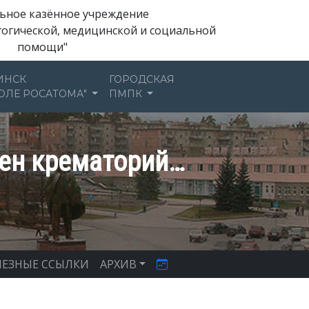
ьное казённое учреждение
гогической, медицинской и социальной
помощи"
ИНСК
ГОРОДСКАЯ
ОЛЕ РОСАТОМА"
ПМПК
лен крематорий…
ЕЗНЫЕ ССЫЛКИ
АРХИВ