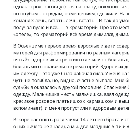
вдоль строя эсэсовцу (стоя на плацу, поклониться
по штубам – отрядам, помещениям, где жили. На
команде: лечь, встать, лечь, встать… И так до умо
получал пулю и всё… – в крематорий. Про это мест
«опеле», то крематорий всё время дымился, дыми
В Освенциме первое время взрослые и дети содер
матерей для расформирования по разным лагерям
пятый»: здоровых и крепких отделяли от больных, 
больными отправляли в крематорий. Здоровых де
им одежду – это уже была рабочая сила. У меня н
чуть не погибла, но, видно, счастье выпало. Мне
судьбы я оказалась в другой половине. Спас меня 
одежду. Мальчишка – есть мальчишка, взял одеж
красивое розовое платьишко с кармашком и выши
вспоминает), и меня пропустили к здоровым детям
Вскоре нас опять разделили: 14-летнего брата и с
о них ничего не знали), а мы, две младшие 5-ти и 