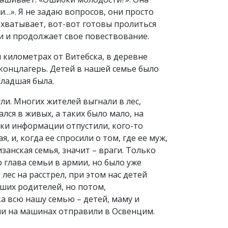
ни…». Я не задаю вопросов, они просто
ехватывает, вот-вот готовы пролиться
и и продолжает свое повествование.
 километрах от Витебска, в деревне
 концлагерь. Детей в нашей семье было
младшая была.
ли. Многих жителей выгнали в лес,
ался в живых, а таких было мало, на
рки информации отпустили, кого-то
, и, когда ее спросили о том, где ее муж,
изанская семья, значит – враги. Только
о глава семьи в армии, но было уже
лес на расстрел, при этом нас детей
аших родителей, но потом,
ка всю нашу семью – детей, маму и
ми на машинах отправили в Освенцим.