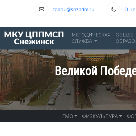
codou@snzadm.ru
О це
МЕТОДИЧЕСКАЯ
ОБЩЕЕ
СЛУЖБА
ОБРАЗО
Великой Победе
ГМО
ФИЗКУЛЬТУРА
ФО