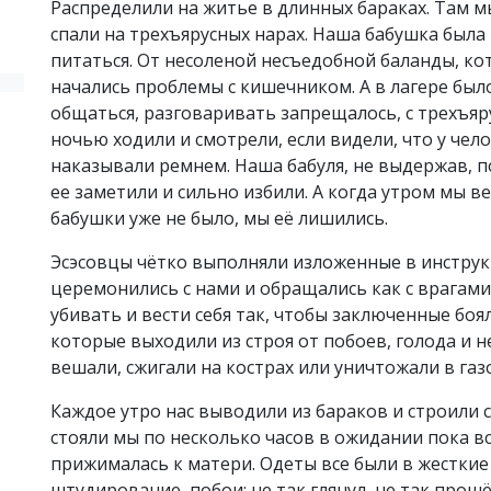
Распределили на житье в длинных бараках. Там м
спали на трехъярусных нарах. Наша бабушка была
питаться. От несоленой несъедобной баланды, кот
начались проблемы с кишечником. А в лагере было
общаться, разговаривать запрещалось, с трехъяр
ночью ходили и смотрели, если видели, что у чело
наказывали ремнем. Наша бабуля, не выдержав, п
ее заметили и сильно избили. А когда утром мы ве
бабушки уже не было, мы её лишились.
Эсэсовцы чётко выполняли изложенные в инструкц
церемонились с нами и обращались как с врагами
убивать и вести себя так, чтобы заключенные боял
которые выходили из строя от побоев, голода и н
вешали, сжигали на кострах или уничтожали в га
Каждое утро нас выводили из бараков и строили с
стояли мы по несколько часов в ожидании пока вс
прижималась к матери. Одеты все были в жесткие
штудирование, побои: не так глянул, не так прош