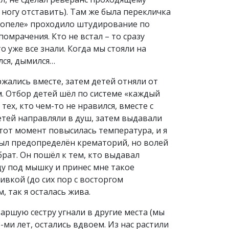
, ногу отставить). Там же была перекличка
 «опеле» проходило штудирование по
помрачения. Кто не встал – то сразу
о уже все знали. Когда мы стояли на
лся, дымился…
жались вместе, затем детей отняли от
. Отбор детей шёл по системе «каждый
тех, кто чем-то не нравился, вместе с
тей направляли в душ, затем выдавали
а тот момент повысилась температура, и я
 был предопределён крематорий, но волей
брат. Он пошёл к тем, кто выдавал
ду под мышку и принес мне такое
вкой (до сих пор с восторгом
, так я осталась жива.
таршую сестру угнали в другие места (мы
8-ми лет, остались вдвоем. Из нас растили