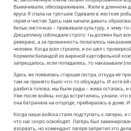
Вымачивали, обеззараживали... Жили в длинном-д
яруса. Я спала на третьем. Одевали в жесткие роб
серая и чистая. Здесь нам начали давать образов
белых листочках – прививали культуру, к чему-то 
Дисциплину соблюдали строго: ты должен был всег
реверанс, а за провинность полагалось наказан
человек. Когда всех строили, и он шёл с проверкой
Кормили баландой из варёной картофельной кожу
запрещалось, если попадались, то наказывали (по
Здесь же появилась старшая сестра, откуда её при
там не принято было что-то обсуждать. И хотя ей 
разбита голова, мы были рады – жива осталась, и 
Уже после войны, когда встретились, узнали, что 
она батрачила на огороде, прибиралась в доме. И 
Когда наши войска стали подступать к лагерю, и 
что нас скоро освободят. Лагерь был заминирован
взорвать, но комендант лагеря запретил это дела