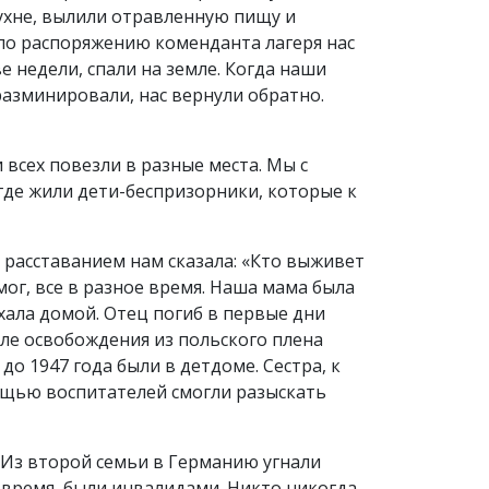
кухне, вылили отравленную пищу и
 по распоряжению коменданта лагеря нас
е недели, спали на земле. Когда наши
разминировали, нас вернули обратно.
всех повезли в разные места. Мы с
 где жили дети-беспризорники, которые к
 расставанием нам сказала: «Кто выживет
смог, все в разное время. Наша мама была
хала домой. Отец погиб в первые дни
сле освобождения из польского плена
до 1947 года были в детдоме. Сестра, к
ощью воспитателей смогли разыскать
. Из второй семьи в Германию угнали
 время, были инвалидами. Никто никогда