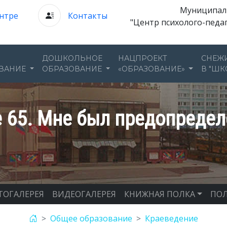
Муниципал
нтре
Контакты
"Центр психолого-педа
ДОШКОЛЬНОЕ
НАЦПРОЕКТ
СНЕЖ
ВАНИЕ
ОБРАЗОВАНИЕ
«ОБРАЗОВАНИЕ»
В "ШК
 65. Мне был предопреде
ТОГАЛЕРЕЯ
ВИДЕОГАЛЕРЕЯ
КНИЖНАЯ ПОЛКА
ПОЛ
Общее образование
Краеведение