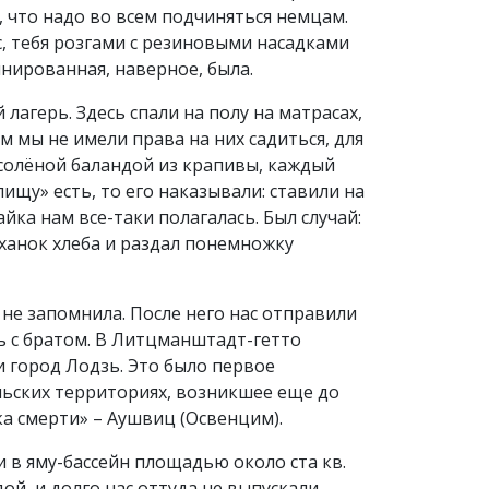
, что надо во всем подчиняться немцам.
с, тебя розгами с резиновыми насадками
инированная, наверное, была.
лагерь. Здесь спали на полу на матрасах,
м мы не имели права на них садиться, для
есолёной баландой из крапивы, каждый
пищу» есть, то его наказывали: ставили на
айка нам все-таки полагалась. Был случай:
уханок хлеба и раздал понемножку
 не запомнила. После него нас отправили
 с братом. В Литцманштадт-гетто
 город Лодзь. Это было первое
льских территориях, возникшее еще до
ка смерти» – Аушвиц (Освенцим).
и в яму-бассейн площадью около ста кв.
й, и долго нас оттуда не выпускали.