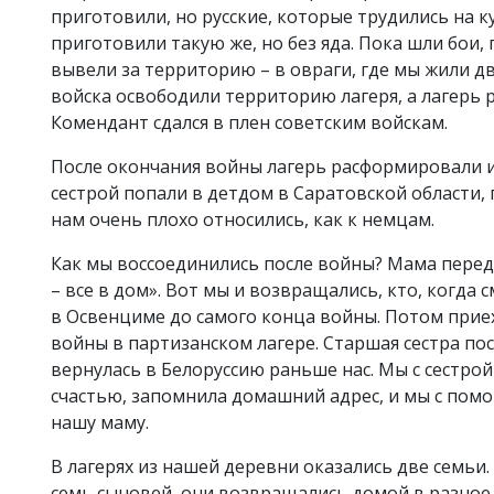
приготовили, но русские, которые трудились на 
приготовили такую же, но без яда. Пока шли бои,
вывели за территорию – в овраги, где мы жили дв
войска освободили территорию лагеря, а лагерь 
Комендант сдался в плен советским войскам.
После окончания войны лагерь расформировали и 
сестрой попали в детдом в Саратовской области,
нам очень плохо относились, как к немцам.
Как мы воссоединились после войны? Мама перед
– все в дом». Вот мы и возвращались, кто, когда 
в Освенциме до самого конца войны. Потом прие
войны в партизанском лагере. Старшая сестра по
вернулась в Белоруссию раньше нас. Мы с сестрой 
счастью, запомнила домашний адрес, и мы с пом
нашу маму.
В лагерях из нашей деревни оказались две семьи
семь сыновей, они возвращались домой в разное