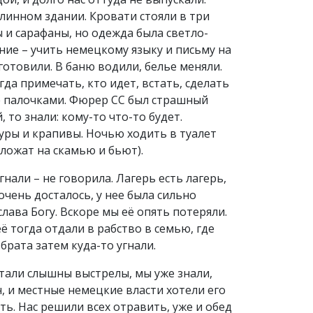
линном здании. Кровати стояли в три
ы и сарафаны, но одежда была светло-
ание – учить немецкому языку и письму на
готовили. В баню водили, белье меняли.
да примечать, кто идет, встать, сделать
ие палочками. Фюрер СС был страшный
, то знали: кому-то что-то будет.
ры и крапивы. Ночью ходить в туалет
ложат на скамью и бьют).
гнали – не говорила. Лагерь есть лагерь,
очень досталось, у нее была сильно
слава Богу. Вскоре мы её опять потеряли.
её тогда отдали в рабство в семью, где
брата затем куда-то угнали.
стали слышны выстрелы, мы уже знали,
, и местные немецкие власти хотели его
ть. Нас решили всех отравить, уже и обед