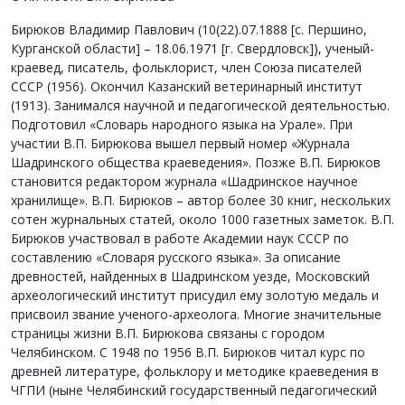
Бирюков Владимир Павлович (10(22).07.1888 [с. Першино,
Курганской области] – 18.06.1971 [г. Свердловск]), ученый-
краевед, писатель, фольклорист, член Союза писателей
СССР (1956). Окончил Казанский ветеринарный институт
(1913). Занимался научной и педагогической деятельностью.
Подготовил «Словарь народного языка на Урале». При
участии В.П. Бирюкова вышел первый номер «Журнала
Шадринского общества краеведения». Позже В.П. Бирюков
становится редактором журнала «Шадринское научное
хранилище». В.П. Бирюков – автор более 30 книг, нескольких
сотен журнальных статей, около 1000 газетных заметок. В.П.
Бирюков участвовал в работе Академии наук СССР по
составлению «Словаря русского языка». За описание
древностей, найденных в Шадринском уезде, Московский
археологический институт присудил ему золотую медаль и
присвоил звание ученого-археолога. Многие значительные
страницы жизни В.П. Бирюкова связаны с городом
Челябинском. С 1948 по 1956 В.П. Бирюков читал курс по
древней литературе, фольклору и методике краеведения в
ЧГПИ (ныне Челябинский государственный педагогический