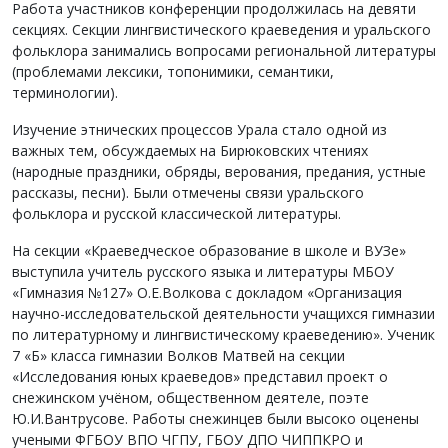
Работа участников конференции продолжилась на девяти
секциях. Секции лингвистического краеведения и уральского
фольклора занимались вопросами региональной литературы
(проблемами лексики, топонимики, семантики,
терминологии).
Изучение этнических процессов Урала стало одной из
важных тем, обсуждаемых на Бирюковских чтениях
(народные праздники, обряды, верования, предания, устные
рассказы, песни). Были отмечены связи уральского
фольклора и русской классической литературы.
На секции «Краеведческое образование в школе и ВУЗе»
выступила учитель русского языка и литературы МБОУ
«Гимназия №127» О.Е.Волкова с докладом «Организация
научно-исследовательской деятельности учащихся гимназии
по литературному и лингвистическому краеведению». Ученик
7 «Б» класса гимназии Волков Матвей на секции
«Исследования юных краеведов» представил проект о
снежинском учёном, общественном деятеле, поэте
Ю.И.Вантрусове. Работы снежинцев были высоко оценены
учеными ФГБОУ ВПО ЧГПУ, ГБОУ ДПО ЧИППКРО и