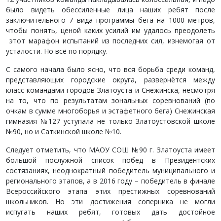
было видеть обессиленные лица наших ребят после
заключительного 7 вида программы бега на 1000 метров,
чтобы понять, ценой каких усилий им удалось преодолеть
этот марафон испытаний из последних сил, изнемогая от
усталости. Но всё по порядку.
С самого начала было ясно, что вся борьба среди команд,
представляющих городские округа, развернётся между
класс-командами городов Златоуста и Снежинска, несмотря
на то, что по результатам зональных соревнований (по
очкам в сумме многоборья и эстафетного бега) Снежинская
гимназия №127 уступала не только Златоустовской школе
№90, но и Саткинской школе №10.
Следует отметить, что МАОУ СОШ №90 г. Златоуста имеет
большой послужной список побед в Президентских
состязаниях, неоднократный победитель муниципального и
регионального этапов, а в 2016 году – победитель в финале
Всероссийского этапа этих престижных соревнований
школьников. Но эти достижения соперника не могли
испугать наших ребят, готовых дать достойное