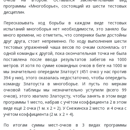
программы «Многоборье», состоящий из шести тестовых
дисциплин.
Пересказывать ход борьбы в каждом виде тестовых
испытаний многоборья нет необходимости, это заняло бы
много времени, но отметить, что соперники были достойны
друг друга, стоит непременно. По ходу выполнения шести
тестовых упражнений чаша весов по очкам склонялась от
одной команды к другой, пока окончательная точка не была
поставлена после ввода результатов забегов на 1000
метров. И хотя по сумме командных очков в беге на 1000 м
мы значительно опередили Златоуст (451 очко у нас против
394 у них), этого оказалась недостаточно, чтобы опередить
команду Златоуста в многоборье. И пусть по меркам
очковой таблицы мы незначительно уступили (всего 99
очков), этого хватило Златоусту, чтобы занять в этом виде
программы 1 место, набрав с учётом коэффициента 2 в этом
виде ещё 2 очка (1 м. х 2 = 2). У Снежинска 2 место и 4 очка с
учётом коэффициента (2 м. х 2 = 4).
По итогам суммы мест-очков в 3 видах программы