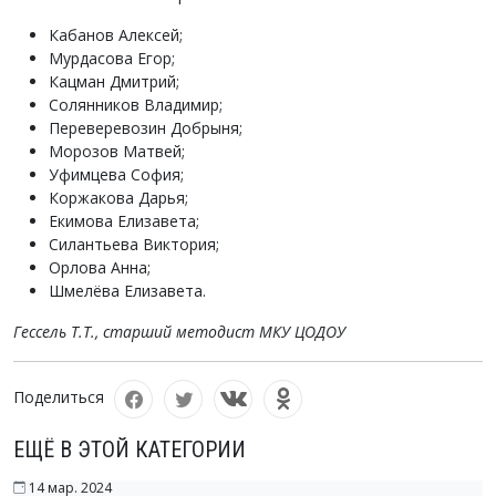
Кабанов Алексей;
Мурдасова Егор;
Кацман Дмитрий;
Солянников Владимир;
Переверевозин Добрыня;
Морозов Матвей;
Уфимцева София;
Коржакова Дарья;
Екимова Елизавета;
Силантьева Виктория;
Орлова Анна;
Шмелёва Елизавета.
Гессель Т.Т., старший методист МКУ ЦОДОУ
Поделиться
ЕЩЁ В ЭТОЙ КАТЕГОРИИ
14 мар. 2024