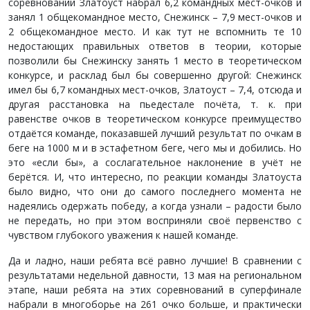
соревнований Златоуст набрал 6,2 командных мест-очков и
занял 1 общекомандное место, Снежинск – 7,9 мест-очков и
2 общекомандное место. И как тут не вспомнить те 10
недостающих правильных ответов в теории, которые
позволили бы Снежинску занять 1 место в теоретическом
конкурсе, и расклад был бы совершенно другой: Снежинск
имел бы 6,7 командных мест-очков, Златоуст – 7,4, отсюда и
другая расстановка на пьедестале почёта, т. к. при
равенстве очков в теоретическом конкурсе преимущество
отдаётся команде, показавшей лучший результат по очкам в
беге на 1000 м и в эстафетном беге, чего мы и добились. Но
это «если бы», а сослагательное наклонение в учёт не
берётся. И, что интересно, по реакции команды Златоуста
было видно, что они до самого последнего момента не
надеялись одержать победу, а когда узнали – радости было
не передать, но при этом восприняли своё первенство с
чувством глубокого уважения к нашей команде.
Да и ладно, наши ребята всё равно лучшие! В сравнении с
результатами недельной давности, 13 мая на региональном
этапе, наши ребята на этих соревнований в суперфинале
набрали в многоборье на 261 очко больше, и практически