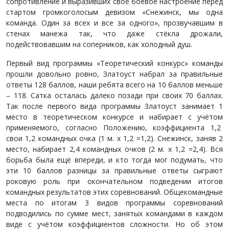
сопротивление и выразивших своё боевое настроение перед
стартом громкоголосым девизом «Снежинск, мы одна
команда. Один за всех и все за одного», прозвучавшим в
стенах манежа так, что даже стёкла дрожали,
подействовавшим на соперников, как холодный душ.
Первый вид программы «Теоретический конкурс» команды
прошли довольно ровно, Златоуст набрал за правильные
ответы 128 баллов, наши ребята всего на 10 баллов меньше
– 118. Сатка осталась далеко позади при своих 70 баллах.
Так после первого вида программы Златоуст занимает 1
место в теоретическом конкурсе и набирает с учётом
применяемого, согласно Положению, коэффициента 1,2
свои 1,2 командных очка (1 м. х 1,2 =1,2). Снежинск, заняв 2
место, набирает 2,4 командных очков (2 м. х 1,2 =2,4). Вся
борьба была ещё впереди, и кто тогда мог подумать, что
эти 10 баллов разницы за правильные ответы сыграют
роковую роль при окончательном подведении итогов
командных результатов этих соревнований. Общекомандные
места по итогам 3 видов программы соревнований
подводились по сумме мест, занятых командами в каждом
виде с учётом коэффициентов сложности. Но об этом