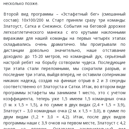
несколько позже.
Второй вид программы – «Эстафетный бег» (смешанный
состав): 10х100/200 м. Старт приняли сразу три команды:
Златоуст, Сатка и Снежинск. События на беговой дорожке
легкоатлетического манежа с его крутыми наклонными
виражами для нашей команды на первых четырёх этапах
складывались очень драматично. Мы проигрывали по
дистанции довольно значительно, наше отставание
доходило до 15-20 метров, но командный дух, серьёзный
настрой ребят на борьбу сотворили чудеса. Последующие
три этапа стали переломными, мы сократили разрыв, и
последние три этапа, выйдя вперёд, не оставили соперникам
никаких надежд, создав на финише отрыв в 2 и 3 секунды
соответственно от Златоуста и Сатки. Итак, во втором виде
программы эстафеты мы занимаем 1 место, это с учётом
коэффициента, теперь уже 1,5 имеем 1,5 командных очка
(1 м. х 1,5 = 1,5), а по сумме в двух видах (2,4 + 1,5 = 3,9),
Златоуст – 3,0 командных очка (2 м. х 1,5 = 3,0), в сумме по
двум видам (1,2 + 3,0 = 4,2). Итак, после двух видов
программы наши с 3,9 очков на первом месте, Златоуст с 4,2
очков на втором. Оставался заключительный вид