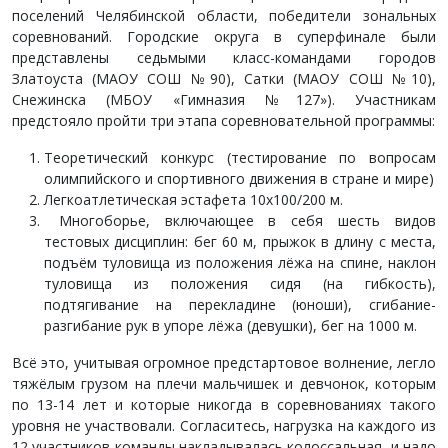
поселений Челябинской области, победители зональных
соревнований. Городские округа в суперфинале были
представлены седьмыми класс-командами городов
Златоуста (МАОУ СОШ №90), Сатки (МАОУ СОШ №10),
Снежинска (МБОУ «Гимназия №127»). Участникам
предстояло пройти три этапа соревновательной программы:
Теоретический конкурс (тестирование по вопросам
олимпийского и спортивного движения в стране и мире)
Легкоатлетическая эстафета 10х100/200 м.
Многоборье, включающее в себя шесть видов
тестовых дисциплин: бег 60 м, прыжок в длину с места,
подъём туловища из положения лёжа на спине, наклон
туловища из положения сидя (на гибкость),
подтягивание на перекладине (юноши), сгибание-
разгибание рук в упоре лёжа (девушки), бег на 1000 м.
Всё это, учитывая огромное предстартовое волнение, легло
тяжёлым грузом на плечи мальчишек и девчонок, которым
по 13-14 лет и которые никогда в соревнованиях такого
уровня не участвовали. Согласитесь, нагрузка на каждого из
12 участников команды накладывалась колоссальная, и надо