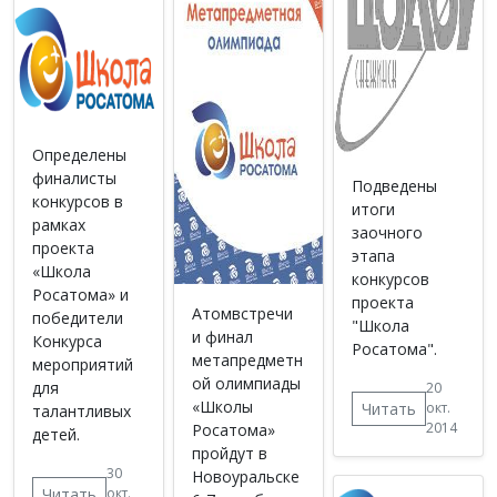
Определены
финалисты
Подведены
конкурсов в
итоги
рамках
заочного
проекта
этапа
«Школа
конкурсов
Росатома» и
проекта
Атомвстречи
победители
"Школа
и финал
Конкурса
Росатома".
метапредметн
мероприятий
ой олимпиады
для
20
«Школы
Читать
окт.
талантливых
2014
Росатома»
детей.
пройдут в
30
Новоуральске
Читать
окт.