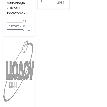
2014
олимпиада
«Школы
Росатома».
17
Читать
окт.
2014