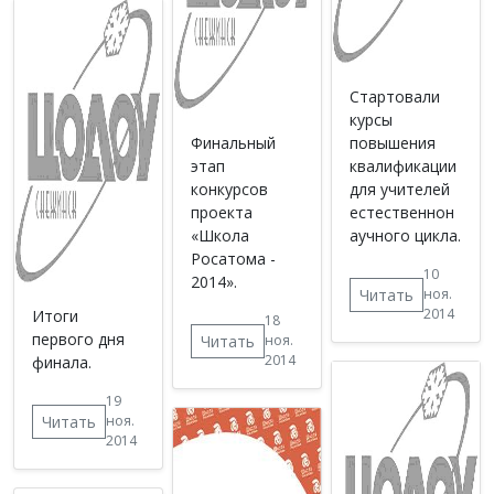
Cтартовали
курсы
Финальный
повышения
этап
квалификации
конкурсов
для учителей
проекта
естественнон
«Школа
аучного цикла.
Росатома -
10
2014».
Читать
ноя.
2014
Итоги
18
первого дня
Читать
ноя.
2014
финала.
19
Читать
ноя.
2014