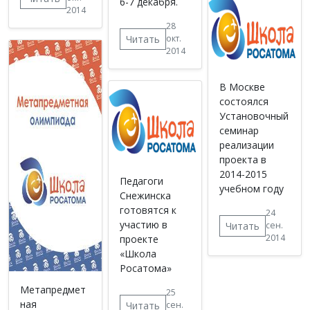
6-7 декабря.
2014
28
Читать
окт.
2014
В Москве
состоялся
Установочный
семинар
реализации
проекта в
2014-2015
Педагоги
учебном году
Снежинска
готовятся к
24
участию в
Читать
сен.
2014
проекте
«Школа
Росатома»
Метапредмет
25
ная
Читать
сен.