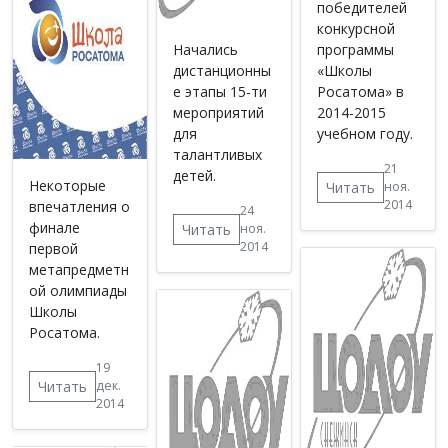
победителей
конкурсной
Начались
программы
дистанционны
«Школы
е этапы 15-ти
Росатома» в
мероприятий
2014-2015
для
учебном году.
талантливых
21
детей.
Некоторые
Читать
ноя.
2014
впечатления о
24
финале
Читать
ноя.
2014
первой
метапредметн
ой олимпиады
Школы
Росатома.
19
Читать
дек.
2014